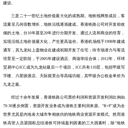
建设。
三是二十一世纪土地价值最大化的成熟期。地铁线网形成后，客
流量呈几何倍数增长，地铁沿线逐渐建成。香港铁路公司对开发前收
储的土地，分10年甚至20年进行分期开发。通过人流和商业的培育，
实现沿线土地价值最大化，产生更高溢价。香港机场线于1998年建成
通车，其九龙站上盖物业在建成初期开发了住宅；待市场潜力与客流
培育至一定阶段，于2005年建设酒店、商场等综合体；2012年，环球
贸易中心ICC成为九龙站最后一个项目，ICC共有110层，包括甲级写
字楼、六星级酒店、天际观景台等高端功能，其甲级办公租金单价为
九龙之最。
经过十余年发展，香港铁路公司票价利润和资源开发利润比例由
70:30逐步倒置，资源开发业务成为港铁主要利润来源。“R+P”成为全
世界尤其是内地各大城市争相效仿的地铁商业资源开发模式。然而港
铁高管人员梁国权总结港铁可持续盈利因素的三大因素时，除“地铁