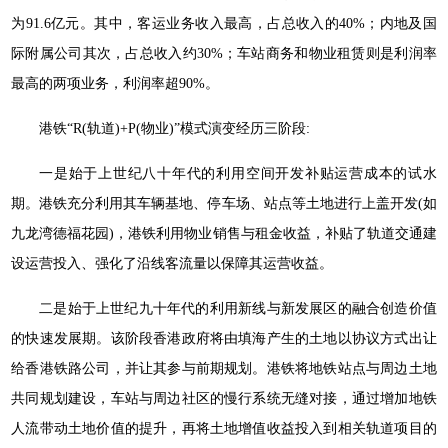
为91.6亿元。其中，客运业务收入最高，占总收入的40%；内地及国
际附属公司其次，占总收入约30%；车站商务和物业租赁则是利润率
最高的两项业务，利润率超90%。
港铁“R(轨道)+P(物业)”模式演变经历三阶段:
一是始于上世纪八十年代的利用空间开发补贴运营成本的试水
期。港铁充分利用其车辆基地、停车场、站点等土地进行上盖开发(如
九龙湾德福花园)，港铁利用物业销售与租金收益，补贴了轨道交通建
设运营投入、强化了沿线客流量以保障其运营收益。
二是始于上世纪九十年代的利用新线与新发展区的融合创造价值
的快速发展期。该阶段香港政府将由填海产生的土地以协议方式出让
给香港铁路公司，并让其参与前期规划。港铁将地铁站点与周边土地
共同规划建设，车站与周边社区的慢行系统无缝对接，通过增加地铁
人流带动土地价值的提升，再将土地增值收益投入到相关轨道项目的