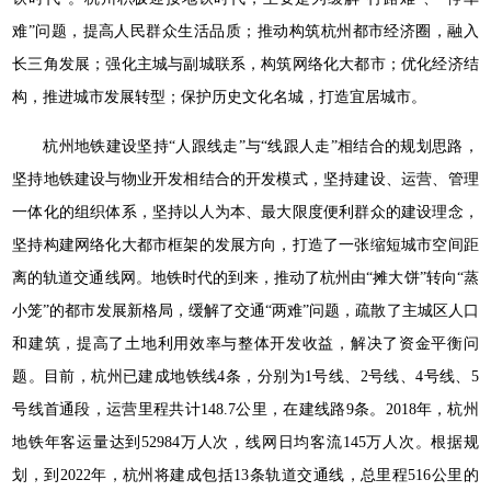
难”问题，提高人民群众生活品质；推动构筑杭州都市经济圈，融入
长三角发展；强化主城与副城联系，构筑网络化大都市；优化经济结
构，推进城市发展转型；保护历史文化名城，打造宜居城市。
杭州地铁建设坚持“人跟线走”与“线跟人走”相结合的规划思路，
坚持地铁建设与物业开发相结合的开发模式，坚持建设、运营、管理
一体化的组织体系，坚持以人为本、最大限度便利群众的建设理念，
坚持构建网络化大都市框架的发展方向，打造了一张缩短城市空间距
离的轨道交通线网。地铁时代的到来，推动了杭州由“摊大饼”转向“蒸
小笼”的都市发展新格局，缓解了交通“两难”问题，疏散了主城区人口
和建筑，提高了土地利用效率与整体开发收益，解决了资金平衡问
题。目前，杭州已建成地铁线4条，分别为1号线、2号线、4号线、5
号线首通段，运营里程共计148.7公里，在建线路9条。2018年，杭州
地铁年客运量达到52984万人次，线网日均客流145万人次。根据规
划，到2022年，杭州将建成包括13条轨道交通线，总里程516公里的