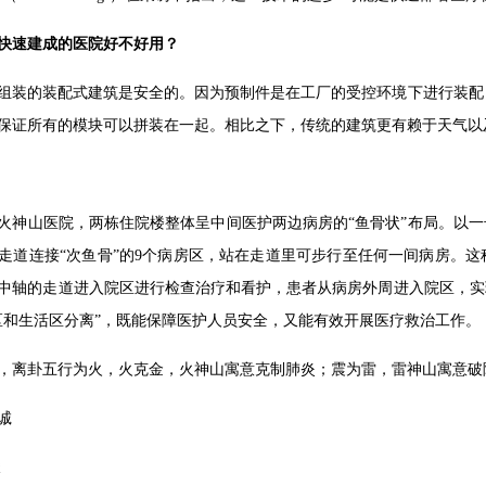
快速建成的医院好不好用？
组装的装配式建筑是安全的。因为预制件是在工厂的受控环境下进行装配
保证所有的模块可以拼装在一起。相比之下，传统的建筑更有赖于天气以
火神山医院，两栋住院楼整体呈中间医护两边病房的“鱼骨状”布局。以一
走道连接“次鱼骨”的9个病房区，站在走道里可步行至任何一间病房。这
中轴的走道进入院区进行检查治疗和看护，患者从病房外周进入院区，实
区和生活区分离”，既能保障医护人员安全，又能有效开展医疗救治工作。
，离卦五行为火，火克金，火神山寓意克制肺炎；震为雷，雷神山寓意破
诚
峻