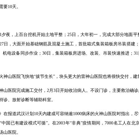
需要10天。
，除夕夜，上百台挖机开始土地平整；25日，大年初一，完成大部分地面
27日，大面开始基础钢筋及混凝土施工，首批箱式集装箱板房吊装搭建；
用、机电设备同步作业；30日，集装箱板房进场、改装、吊装快速推进；3
夜，火神山医院飞快地“拔节生长”，块头更大的雷神山医院也将很快交付，建筑
火神山医院完成施工交付，2月3日开始收治病人。不设门诊，主要救治确
特诊、放射诊断等辅助科室。
》在报道武汉计划10天内建成可容纳逾1000病床的火神山医院时指出
中国已有建设模式可循”。在2003年“非典”疫情期间，7000名工人在
小汤山医院。