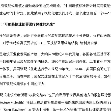
只有装配式建筑才能如此快速地完成建造。”中国建筑标准设计研究院装
建造时间非常短，因此采用了模块化建筑的形式，整个建筑由若干个6m*
：“可能是快速部署医疗保健的未来”
样的建设奇迹，采用行业最前沿的装配式建筑技术十分关键。火神山医院
，对于有特殊高度要求的ICU、医技部采用轻钢结构+钢制复合板。
是建筑工业化发展的产物，大约从20世纪70年代开始，各国各地区基于
于1968年提出装配式住宅的概念。1990年推出采用部件化、工业化生
产体系。美国装配式住宅盛行于20世纪70年代。1976年，美国国会通
沿用至今。而在中国，装配式建筑在上世纪八十年代后期突然停滞，如今
到了装配式建筑在中国的潜力。
式建筑或者所谓“模块化结构”也开始应用于世界其他地方的紧急医疗预案中。例如
chitecture + Health）项目正在测试将集装箱串联以来以组装快速
（Scott Rawlings）在采访中指出，这一技术的进步“可能是快速部署医