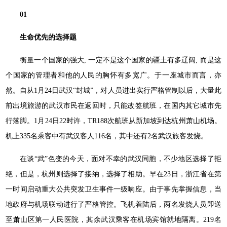
01
生命优先的选择题
衡量一个国家的强大, 一定不是这个国家的疆土有多辽阔, 而是这
个国家的管理者和他的人民的胸怀有多宽广。于一座城市而言，亦
然。自从1月24日武汉“封城”，对人员进出实行严格管制以后，大量此
前出境旅游的武汉市民在返回时，只能改签航班，在国内其它城市先
行落脚。1月24日22时许，TR188次航班从新加坡到达杭州萧山机场。
机上335名乘客中有武汉客人116名，其中还有2名武汉旅客发烧。
在谈“武”色变的今天，面对不幸的武汉同胞，不少地区选择了拒
绝，但是，杭州则选择了接纳，选择了相助。早在23日，浙江省在第
一时间启动重大公共突发卫生事件一级响应。由于事先掌握信息，当
地政府与机场联动进行了严格管控。飞机着陆后，两名发烧人员即送
至萧山区第一人民医院，其余武汉乘客在机场宾馆就地隔离。219名