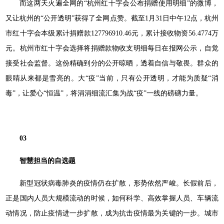
而这两天火遍全网的“杭州红十字会公布捐赠使用明细”的微博，
又让杭州的“公开透明”获得了全网点赞。截至1月31日中午12点，杭州
市红十字会本级累计捐赠款127796910.46元，累计接收物资56.4774万
元。杭州市红十字会选择将捐赠款物收支明细每日在报网公示，自觉
接受社会监督。这份精确到分的公开晾晒，透着自信与敬畏。群众的
眼睛从来都是雪亮的。大“疫”当前，只有公开透明，才能为质疑“消
毒”，让爱心“恒温”，将涓涓细流汇集为战“疫”一线的磅礴力量。
03
智慧担当的自选题
新型冠状病毒肺炎的疫情仍在扩散，形势依然严峻。长假前后，
正是国内人员大规模流动的时候，如何科学、高效掌握人员、车辆流
动情况，防止疫情进一步扩散，成为抗击疫情最为关键的一步。城市