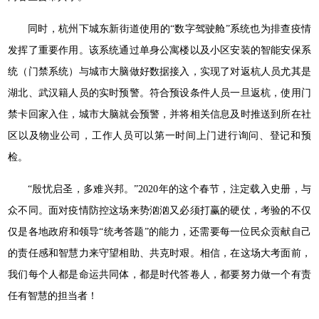
同时，杭州下城东新街道使用的“数字驾驶舱”系统也为排查疫情
发挥了重要作用。该系统通过单身公寓楼以及小区安装的智能安保系
统（门禁系统）与城市大脑做好数据接入，实现了对返杭人员尤其是
湖北、武汉籍人员的实时预警。符合预设条件人员一旦返杭，使用门
禁卡回家入住，城市大脑就会预警，并将相关信息及时推送到所在社
区以及物业公司，工作人员可以第一时间上门进行询问、登记和预
检。
“殷忧启圣，多难兴邦。”2020年的这个春节，注定载入史册，与
众不同。面对疫情防控这场来势汹汹又必须打赢的硬仗，考验的不仅
仅是各地政府和领导“统考答题”的能力，还需要每一位民众贡献自己
的责任感和智慧力来守望相助、共克时艰。相信，在这场大考面前，
我们每个人都是命运共同体，都是时代答卷人，都要努力做一个有责
任有智慧的担当者！