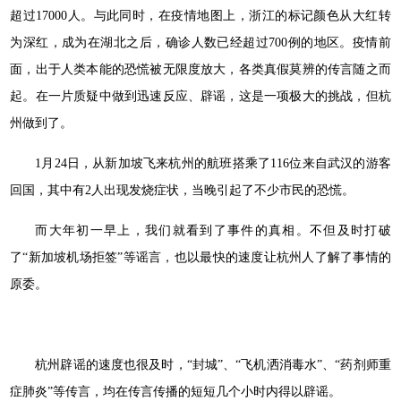
超过17000人。与此同时，在疫情地图上，浙江的标记颜色从大红转
为深红，成为在湖北之后，确诊人数已经超过700例的地区。疫情前
面，出于人类本能的恐慌被无限度放大，各类真假莫辨的传言随之而
起。在一片质疑中做到迅速反应、辟谣，这是一项极大的挑战，但杭
州做到了。
1月24日，从新加坡飞来杭州的航班搭乘了116位来自武汉的游客
回国，其中有2人出现发烧症状，当晚引起了不少市民的恐慌。
而大年初一早上，我们就看到了事件的真相。不但及时打破
了“新加坡机场拒签”等谣言，也以最快的速度让杭州人了解了事情的
原委。
杭州辟谣的速度也很及时，“封城”、“飞机洒消毒水”、“药剂师重
症肺炎”等传言，均在传言传播的短短几个小时内得以辟谣。