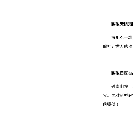
致敬无惧艰
有那么一群
眼神让世人感动
致敬日夜奋
钟南山院士
安。面对新型冠
的骄傲！