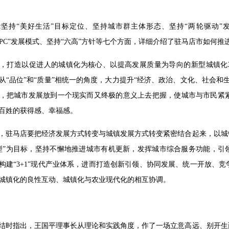
坚持“美好生活”目标定位、坚持城市群主体形态、坚持“两轮驱动”
PP+EPC”发展模式、坚持“六高”方针等七个方面，详细介绍了驻马店市如
，打造以促进人的城镇化为核心、以提高发展质量为导向的新型城镇化2
从“品位”和“质量”相统一的角度，大力提升“经济、政治、文化、社会
，把城市发展放到一个现实而又终极的意义上去把握，使城市与市民紧
百姓的获得感、幸福感。
，驻马店要把经济发展方式转变与城镇发展方式转变紧密结合起来，以城
型”为目标，坚持不懈地推进城市有机更新，发挥城市综合服务功能，引
构建“3+1”现代产业体系，进而打造创新引领、协同发展、统一开放、
城镇化的良性互动、城镇化与农业现代化的相互协调。
结时指出，王国平理事长从理论和实践角度，作了一场立意高远、别开生