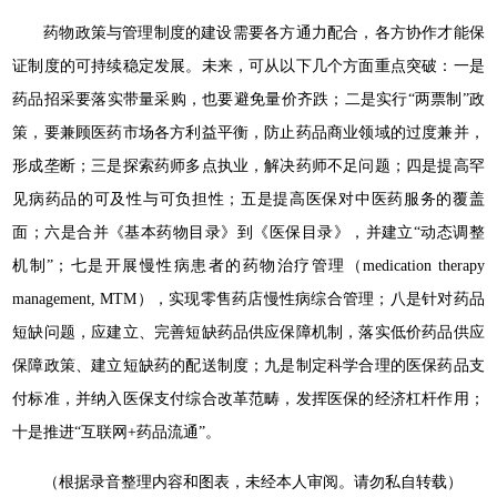
药物政策与管理制度的建设需要各方通力配合，各方协作才能保
证制度的可持续稳定发展。未来，可从以下几个方面重点突破：一是
药品招采要落实带量采购，也要避免量价齐跌；二是实行“两票制”政
策，要兼顾医药市场各方利益平衡，防止药品商业领域的过度兼并，
形成垄断；三是探索药师多点执业，解决药师不足问题；四是提高罕
见病药品的可及性与可负担性；五是提高医保对中医药服务的覆盖
面；六是合并《基本药物目录》到《医保目录》，并建立“动态调整
机制”；七是开展慢性病患者的药物治疗管理（medication therapy
management, MTM），实现零售药店慢性病综合管理；八是针对药品
短缺问题，应建立、完善短缺药品供应保障机制，落实低价药品供应
保障政策、建立短缺药的配送制度；九是制定科学合理的医保药品支
付标准，并纳入医保支付综合改革范畴，发挥医保的经济杠杆作用；
十是推进“互联网+药品流通”。
（根据录音整理内容和图表，未经本人审阅。请勿私自转载）