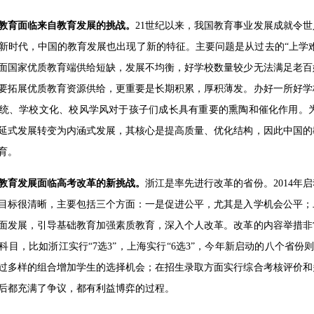
教育面临来自教育发展的挑战。
21世纪以来，我国教育事业发展成就令
新时代，中国的教育发展也出现了新的特征。主要问题是从过去的“上学难
面国家优质教育端供给短缺，发展不均衡，好学校数量较少无法满足老百
要拓展优质教育资源供给，更重要是长期积累，厚积薄发。办好一所好学
统、学校文化、校风学风对于孩子们成长具有重要的熏陶和催化作用。
延式发展转变为内涵式发展，其核心是提高质量、优化结构，因此中国的
育。
教育发展面临高考改革的新挑战。
浙江是率先进行改革的省份。2014年
目标很清晰，主要包括三个方面：一是促进公平，尤其是入学机会公平；
面发展，引导基础教育加强素质教育，深入个人改革。改革的内容举措非
科目，比如浙江实行“7选3”，上海实行“6选3”，今年新启动的八个省份则
过多样的组合增加学生的选择机会；在招生录取方面实行综合考核评价和
后都充满了争议，都有利益博弈的过程。