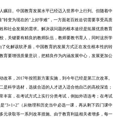
世人瞩目。中国教育发展水平已经迈入世界中上行列。但随着中
”转变为现在的“上好学难”，一方面老百姓迫切需要享受高质
姓和社会发展的需求。解决该问题的根本途径是拓展优质教育
校，关键要有精良的教师队伍，教师要教书育人，同时这所学
为了化解该软矛盾，中国教育的发展方式正在发生根本性的转
教育要增强质量意识，把精良作为内涵发展中心，发展更加公
启动改革，2017年按照新方案实施，到今年已经是第三次改革。
二是科学选材，选拔合适的人才进入适合他自己的高校深造；
常丰富，在考试方式上实行分类考试，例如外语连考；在考试
是“3+1+2”（从物理和历史当中必选一课，再从剩下四门课中
多元录取等一系列改革措施。由于教育利益相关者增多，每一