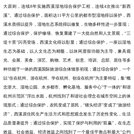
大原则，连续8年实施西溪湿地综合保护工程，连续4次推出“新西
溪”。通过综合保护，面积达11平方公里的都市型湿地得以保护，西
溪水质得以提升，湿地生态系统得以修复，生物多样性进一步显现；
通过综合保护，保护修缮、恢复重建了一大批自然和人文景观，“三
堤十景”闪亮登场，西溪文化得以彰显；通过综合保护，一座以湿地
生态为基础，以人文生态为精髓，以休闲度假功能为主导，兼具观
光、会展、美食、演艺、购物、艺术、创意、培训、总部、居住等多
种功能于一体的西溪国际旅游综合体雏形初现；通过综合保护，一个
以“住在杭州、游在杭州、学在杭州、创业在杭州”为主要特征，集“概
念浙大、湿地公园、水乡都市、孵化基地、服务中心”于一体的“和谐
杭州示范区”浮出水面，杭州找到了和谐社会理念在城市空间上的体
现形式；通过综合保护，农民变成了居民，“猪头经济”变成了“旅游经
济”，西溪原住民生产生活方式和思想观念发生了历史性变化，生活
品质显著提升；通过综合保护，实现了保护与利用的“双赢”，在生态
效益、社会效益、经济效益之间找到了一个最佳平衡点和最大“公约