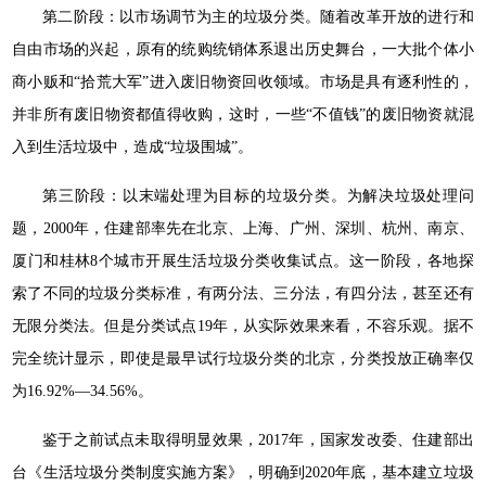
第二阶段：以市场调节为主的垃圾分类。随着改革开放的进行和
自由市场的兴起，原有的统购统销体系退出历史舞台，一大批个体小
商小贩和“拾荒大军”进入废旧物资回收领域。市场是具有逐利性的，
并非所有废旧物资都值得收购，这时，一些“不值钱”的废旧物资就混
入到生活垃圾中，造成“垃圾围城”。
第三阶段：以末端处理为目标的垃圾分类。为解决垃圾处理问
题，2000年，住建部率先在北京、上海、广州、深圳、杭州、南京、
厦门和桂林8个城市开展生活垃圾分类收集试点。这一阶段，各地探
索了不同的垃圾分类标准，有两分法、三分法，有四分法，甚至还有
无限分类法。但是分类试点19年，从实际效果来看，不容乐观。据不
完全统计显示，即使是最早试行垃圾分类的北京，分类投放正确率仅
为16.92%—34.56%。
鉴于之前试点未取得明显效果，2017年，国家发改委、住建部出
台《生活垃圾分类制度实施方案》，明确到2020年底，基本建立垃圾