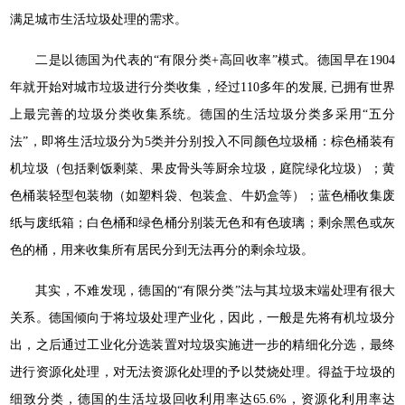
满足城市生活垃圾处理的需求。
二是以德国为代表的“有限分类+高回收率”模式。德国早在1904
年就开始对城市垃圾进行分类收集，经过110多年的发展, 已拥有世界
上最完善的垃圾分类收集系统。德国的生活垃圾分类多采用“五分
法”，即将生活垃圾分为5类并分别投入不同颜色垃圾桶：棕色桶装有
机垃圾（包括剩饭剩菜、果皮骨头等厨余垃圾，庭院绿化垃圾）；黄
色桶装轻型包装物（如塑料袋、包装盒、牛奶盒等）；蓝色桶收集废
纸与废纸箱；白色桶和绿色桶分别装无色和有色玻璃；剩余黑色或灰
色的桶，用来收集所有居民分到无法再分的剩余垃圾。
其实，不难发现，德国的“有限分类”法与其垃圾末端处理有很大
关系。德国倾向于将垃圾处理产业化，因此，一般是先将有机垃圾分
出，之后通过工业化分选装置对垃圾实施进一步的精细化分选，最终
进行资源化处理，对无法资源化处理的予以焚烧处理。得益于垃圾的
细致分类，德国的生活垃圾回收利用率达65.6%，资源化利用率达