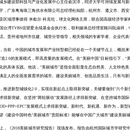
城乡建设部科技与产业化发展中心主任俞滨洋，同济大学可持续发展与新
宇，广东粤海珠三角供水有限公司总经理杜灿阳，杭州市、遵义市、西安
亚区域理事彼得·米歇尔·科克伦，球文化网络主席，联合国高级经济学家
国台湾TVBS信望爱永续基金会执行长，联利媒体总经理室顾问阮淑祥
话。贵州省地州市住建、城管分管领导，相关领域的专家学者、企业代表等
，当前，中国的城市发展和产业转型都已经处在一个关键节点上，概括来说就
打造2.0的发展模式，即高质量的发展模式。在“美丽中国”目标指引下，“
化的具体实践。他说，“美丽城市”是指全面彰显生态自然美、人文特色
满足人的全面发展需求的城市。建设美丽城市、创造品质生活，只有与新型
，推进新型城镇化2.0，实现在新起点上取得新突破，关键要做到“六个新
求得新突破、在坚持“两轮驱动”发展路径上求得新突破、在坚持城市国际
XOD+PPP+EPC”发展模式上求得新突破。新时代、新机遇、新作为，新
望《建设中国特色“美丽城市”贵阳标准》能够在中国广大城市“建设美丽
上，《2018美丽城市研究报告》现场发布。报告由杭州国际城市学研究