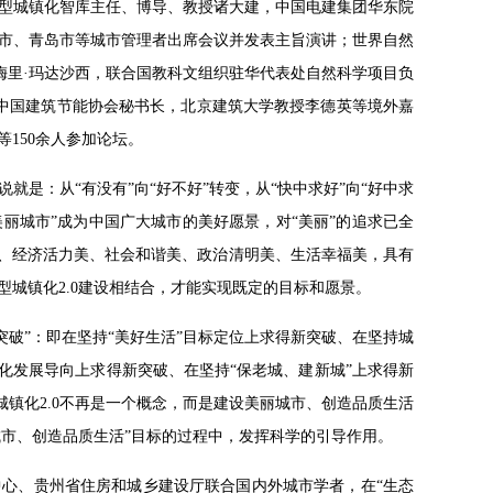
型城镇化智库主任、博导、教授诸大建，中国电建集团华东院
市、青岛市等城市管理者出席会议并发表主旨演讲；世界自然
梅里·玛达沙西，联合国教科文组织驻华代表处自然科学项目负
，中国建筑节能协会秘书长，北京建筑大学教授李德英等境外嘉
150余人参加论坛。
是：从“有没有”向“好不好”转变，从“快中求好”向“好中求
美丽城市”成为中国广大城市的美好愿景，对“美丽”的追求已全
美、经济活力美、社会和谐美、政治清明美、生活幸福美，具有
城镇化2.0建设相结合，才能实现既定的目标和愿景。
突破”：即在坚持“美好生活”目标定位上求得新突破、在坚持城
化发展导向上求得新突破、在坚持“保老城、建新城”上求得新
型城镇化2.0不再是一个概念，而是建设美丽城市、创造品质生活
城市、创造品质生活”目标的过程中，发挥科学的引导作用。
中心、贵州省住房和城乡建设厅联合国内外城市学者，在“生态