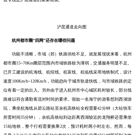
沪昆通道走向图
杭州都市圈“四网”还存在哪些问题
功能不清晰，市域（郊）铁路供给不足。就发展现状来看，杭州
都市圈15~70Km圈层范围内市域铁路较为薄弱，交通服务明显不足。
已开工建设的杭海线、杭绍线、杭富线、杭临线采用地铁制式，设计
速度100Km/h~120Km/h，功能趋向于城市轨道快线，与市域铁路的定
位有着一定的出入。另外由于进入杭州市中心城区耗时较长，部分线
路难以符合通勤客流对时间的要求。假如一名海宁的游客想到西湖游
玩，乘坐杭海线从碧云路站至余杭高铁站全程需要42分钟（大站快车
所需时间35分钟），余杭高铁站到达距离西湖较近的龙翔桥还需乘坐
15站地铁，整个行程需要换乘2次，预计耗时两小时左右。然而，每