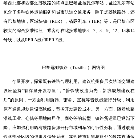
黎西北部和西部远郊铁路的终点是巴黎圣拉扎尔车站，圣拉扎尔车站
包含了多种铁路运输服务和城市轨道交通服务，除了远郊铁路外，还
有巴黎地铁，区域快铁（RER），省际列车（TER）等，是巴黎市区
较大的综合换乘枢纽，乘客可在此换乘地铁3、7、8、9、12、13和14
号线，以及RER A线和RER E线。
巴黎远郊铁路（Trasilien）网络图
存量开发，探索既有铁路合理利用。建议杭州多层次轨道交通建
设应坚持“有存量开发存量”，“普铁线改造为先，新线规划建设在
后”的原则，一方面利用浙赣、萧甬、宣杭等普铁线进行升级，利用
原有通道规划建设高铁线，节省开发建设成本。另一方面，随着铁路
沿线工业、仓储等用地向居住、商务等的转型，铁路货运量已逐渐下
降，应加强利用既有铁路资源开行市域列车的可行性分析，通过改建
铁路部分区段的供电及信号系统，实现城市轨道与毗邻的铁路直通运