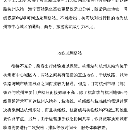
天早上7:31分从海宁火车站出发的T135次列车仅需47分钟即可到达铁
路杭州东站，海宁西站乘坐高铁更是仅需13分钟，随后乘坐地铁一号
线仅需6站即可到达龙翔桥站。不难看出，杭海线对出行目的地为杭
州市中心城区的通勤、商务、旅游客流吸引力不足。
地铁龙翔桥站
衔接不充分，乘客出行体验难以保障。杭州站与杭州东站均位于
杭州市中心城区内，两站之间具有便捷的直达地铁，干线铁路、城际
铁路与城市轨道线路之间衔接较为畅通。但是，目前杭州市域（郊）
铁路与杭州主要门户枢纽衔接效率不高，除了杭富线与杭州地铁6号
线贯通运营可直达杭州东站外，杭海线、杭绍线与杭临线均需通过两
次换乘到达杭州东站，而且杭绍线、杭富线与杭临线均不经过其他重
要铁路节点。另外，由于运营服务缺乏协同共享，铁路旅客换乘城市
轨道需要进行二次安检，排队等候时间长，服务体验较差。