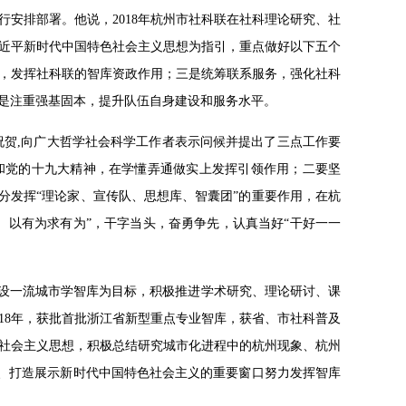
进行安排部署。他说，2018年杭州市社科联在社科理论研究、社
习近平新时代中国特色社会主义思想为指引，重点做好以下五个
，发挥社科联的智库资政作用；三是统筹联系服务，强化社科
是注重强基固本，提升队伍自身建设和服务水平。
祝贺,向广大哲学社会科学工作者表示问候并提出了三点工作要
和党的十九大精神，在学懂弄通做实上发挥引领作用；二要坚
分发挥“理论家、宣传队、思想库、智囊团”的重要作用，在杭
、以有为求有为”，干字当头，奋勇争先，认真当好“干好一一
建设一流城市学智库为目标，积极推进学术研究、理论研讨、课
18年，获批首批浙江省新型重点专业智库，获省、市社科普及
色社会主义思想，积极总结研究城市化进程中的杭州现象、杭州
城、打造展示新时代中国特色社会主义的重要窗口努力发挥智库