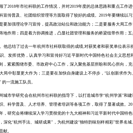
顾了2018年市社科联的工作情况，并对2019年度的总体思路和重点工作
科宣传普及、社团组织管理等方面取得了较好的成绩。2019年要继续以
是要加强理论学习宣传，提高政治站位和政治能力；二是要服务大局工作
阵地作用；四是着力协调推进，凸显社团管理和服务的桥梁纽带作用；五
。他总结了过去一年杭州市社科联取得的成绩,对获奖者和获奖单位表示
识、发挥优势，认真学习和宣传好习近平新时代中国特色社会主义思想
原则，紧紧围绕市委、市政府中心工作，深入聚焦基层所盼和民心所向，充
大局中彰显更大作为；三是要在加快自身建设上不停步，“以创新求作为
” 的一流施工队员。
州城市学研究会在杭州市社科联的指导下，以打造城市学“杭州学派”和
织、科学普及、人才培养、管理者培训等各项工作，取得了显著成效。20
19年，研究会将继续深入学习贯彻党的十九大精神和习近平新时代中国特
，深化“杭州手法、城研成果”，为杭州建设“独特韵味别样精彩”世界名
贡献。