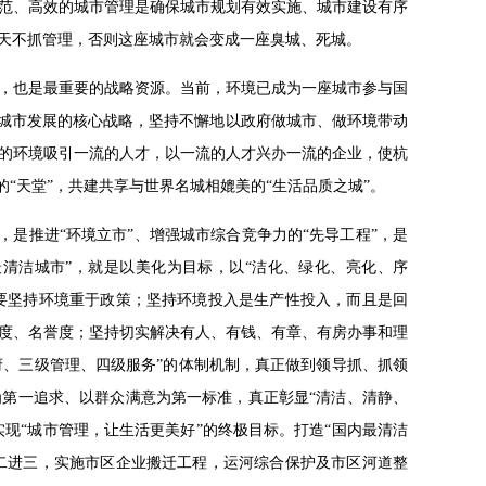
范、高效的城市管理是确保城市规划有效实施、城市建设有序
天不抓管理，否则这座城市就会变成一座臭城、死城。
，也是最重要的战略资源。当前，环境已成为一座城市参与国
为城市发展的核心战略，坚持不懈地以政府做城市、做环境带动
的环境吸引一流的人才，以一流的人才兴办一流的企业，使杭
“天堂”，共建共享与世界名城相媲美的“生活品质之城”。
，是推进“环境立市”、增强城市综合竞争力的“先导工程”，是
最清洁城市”，就是以美化为目标，以“洁化、绿化、亮化、序
就要坚持环境重于政策；坚持环境投入是生产性投入，而且是回
度、名誉度；坚持切实解决有人、有钱、有章、有房办事和理
政府、三级管理、四级服务”的体制机制，真正做到领导抓、抓领
第一追求、以群众满意为第一标准，真正彰显“清洁、清静、
实现“城市管理，让生活更美好”的终极目标。打造“国内最清洁
退二进三，实施市区企业搬迁工程，运河综合保护及市区河道整