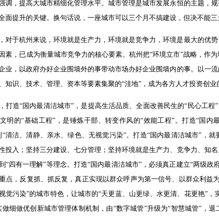
强调，提高大城市精细化管理水平。城市管理是城市发展永恒的主题，规
全面提升的关键。换句话说，一座城市可以三个月不搞建设，但决不能三
，对于杭州来说，环境就是生产力，环境就是竞争力，环境是最大的优势
因素，已成为衡量城市竞争力的核心要素。杭州把“环境立市”战略，作
企业，以政府办好企业围墙外的事带动市场办好企业围墙内的事。以一流
、知识、技术、管理、资本等要素集聚的“洼地”，成为各方人才投资创业的
，打造“国内最清洁城市”，是提高生活品质、全面改善民生的“民心工程”
文明的“基础工程”，是锤炼干部、转变作风的“效能工程”。打造“国内
到“清洁、清静、亲水、绿色、无视觉污染”。打造“国内最清洁城市”，
性投入；坚持三分建设、七分管理；坚持环境就是生产力、竞争力、知名
到“四有一理解”等理念。打造“国内最清洁城市”，必须真正建立“两级
重点，反复抓、抓反复，真正实现以群众呼声为第一信号、以群众利益为
视觉污染”的城市特色，让城市的“天更蓝、山更绿、水更清、花更艳”，
实做细做优创新城市管理体制机制，由“数字城管”升级为“智慧城管”，