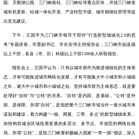
园、天鹅湖公园、三门峡南站、三门峡站等重点区块，并就三门峡老
城有机更新、站城一体化开发、产业转型升级、城市精细化管理等提
出意见建议。
下午，王国平为三门峡市领导干部作“打造新型城镇化2.0的思
考”专题讲座，市委副书记、市长安伟主持报告会，三门峡市副县级
以上干部，各县（市、区）科级以上干部1500余人听取报告。
报告会上，王国平认为，只有以城市群作为推进城镇化的主体形
态，才有可能推进城市网络化发展，才有可能集大中小城市和小城镇
之长，避大中小城市和小城镇之短。坚持城市群为主体形态，就是要
处理好“自转”与“公转”的关系。“自转”是内因、是基础，“公转”是外
因、是保障。所谓“自转”，是指把整个三门峡市域当作一座大城市来
谋划和建设，着力构建“一核、两翼、三带、多点”的新型城镇体系，
加快构筑城乡区域统筹发展的多层次、多节点、开放型的网络化格
局。所谓“公转”，是指三门峡要积极融入国家“一带一路”倡议，深入