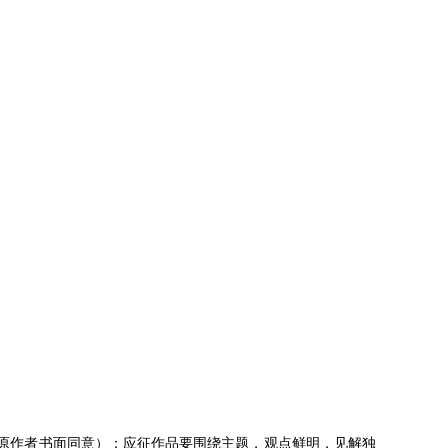
经原作者书面同意）；应征作品要围绕主题，观点鲜明，见解独