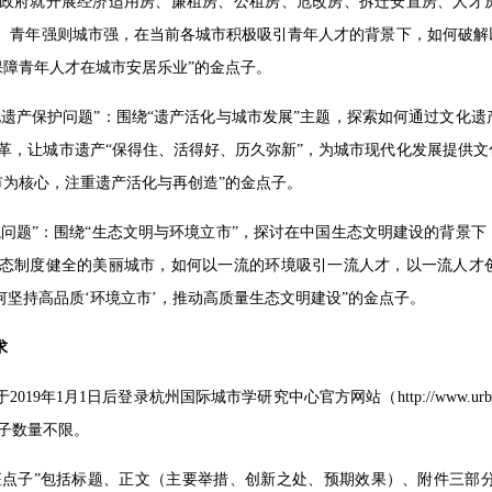
政府就开展经济适用房、廉租房、公租房、危改房、拆迁安置房、人才房
题。青年强则城市强，在当前各城市积极吸引青年人才的背景下，如何破
保障青年人才在城市安居乐业”的金点子。
文化遗产保护问题”：围绕“遗产活化与城市发展”主题，探索如何通过文
革，让城市遗产“保得住、活得好、历久弥新”，为城市现代化发展提供
市为核心，注重遗产活化与再创造”的金点子。
环境问题”：围绕“生态文明与环境立市”，探讨在中国生态文明建设的背
态制度健全的美丽城市，如何以一流的环境吸引一流人才，以一流人才创
如何坚持高品质‘环境立市’，推动高质量生态文明建设”的金点子。
求
于2019年1月1日后登录杭州国际城市学研究中心官方网站（http://www.u
子数量不限。
应征点子”包括标题、正文（主要举措、创新之处、预期效果）、附件三部